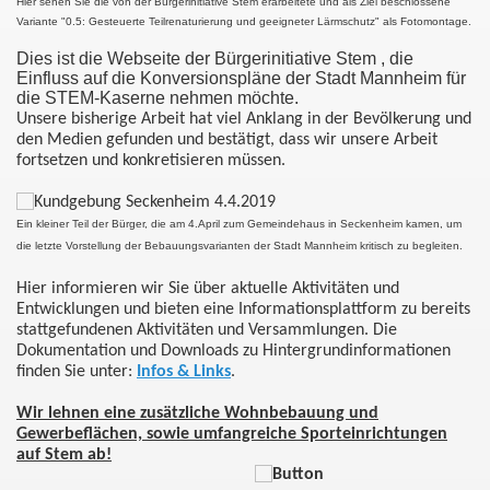
Hier sehen Sie die von der Bürgerinitiative Stem erarbeitete und als Ziel beschlossene
Variante "0.5: Gesteuerte Teilrenaturierung und geeigneter Lärmschutz" als Fotomontage.
Dies ist die Webseite der Bürgerinitiative Stem
, die
Einfluss auf die Konversionspläne der Stadt Mannheim für
die STEM-Kaserne nehmen möchte.
Unsere bisherige Arbeit hat viel Anklang in der Bevölkerung und
den Medien gefunden und bestätigt, dass wir unsere Arbeit
fortsetzen und konkretisieren müssen.
Ein kleiner Teil der Bürger, die am 4.April zum Gemeindehaus in Seckenheim kamen, um
die letzte Vorstellung der Bebauungsvarianten der Stadt Mannheim kritisch zu begleiten.
Hier informieren wir Sie über aktuelle Aktivitäten und
Entwicklungen und bieten eine Informationsplattform zu bereits
stattgefundenen Aktivitäten und Versammlungen. Die
Dokumentation und Downloads zu Hintergrundinformationen
finden Sie unter:
Infos & Links
.
Wir lehnen eine zusätzliche Wohnbebauung und
Gewerbeflächen, sowie umfangreiche Sporteinrichtungen
auf Stem ab!